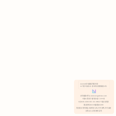
AI 기반 자료조사 · 문서작성 플랫폼입니다.
쿠키 정책
안국법률사무소 www.anguklaw.com
서울시 종로구 율곡로2길 7, 304호
02)3210-3330 105-05-48527 대표 정희찬
거부
분석 쿠키 허용
통신판매 2024서울종로0248
개인정보 처리방침,
이용약관 고지,
쿠키 정책,
쿠키 설정
오픈소스 소프트웨어 공지