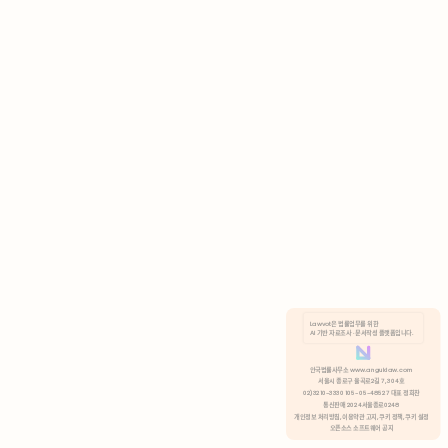
AI 기반 자료조사 · 문서작성 플랫폼입니다.
쿠키 정책
안국법률사무소 www.anguklaw.com
서울시 종로구 율곡로2길 7, 304호
02)3210-3330 105-05-48527 대표 정희찬
거부
분석 쿠키 허용
통신판매 2024서울종로0248
개인정보 처리방침,
이용약관 고지,
쿠키 정책,
쿠키 설정
오픈소스 소프트웨어 공지