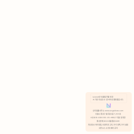
AI 기반 자료조사 · 문서작성 플랫폼입니다.
쿠키 정책
안국법률사무소 www.anguklaw.com
서울시 종로구 율곡로2길 7, 304호
02)3210-3330 105-05-48527 대표 정희찬
거부
분석 쿠키 허용
통신판매 2024서울종로0248
개인정보 처리방침,
이용약관 고지,
쿠키 정책,
쿠키 설정
오픈소스 소프트웨어 공지