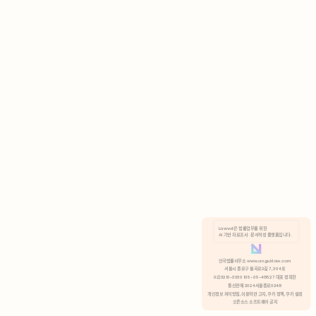
AI 기반 자료조사 · 문서작성 플랫폼입니다.
쿠키 정책
안국법률사무소 www.anguklaw.com
서울시 종로구 율곡로2길 7, 304호
02)3210-3330 105-05-48527 대표 정희찬
거부
분석 쿠키 허용
통신판매 2024서울종로0248
개인정보 처리방침,
이용약관 고지,
쿠키 정책,
쿠키 설정
오픈소스 소프트웨어 공지