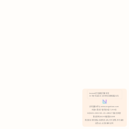
AI 기반 자료조사 · 문서작성 플랫폼입니다.
쿠키 정책
안국법률사무소 www.anguklaw.com
서울시 종로구 율곡로2길 7, 304호
02)3210-3330 105-05-48527 대표 정희찬
거부
분석 쿠키 허용
통신판매 2024서울종로0248
개인정보 처리방침,
이용약관 고지,
쿠키 정책,
쿠키 설정
오픈소스 소프트웨어 공지