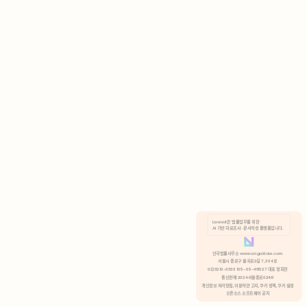
AI 기반 자료조사 · 문서작성 플랫폼입니다.
쿠키 정책
안국법률사무소 www.anguklaw.com
서울시 종로구 율곡로2길 7, 304호
02)3210-3330 105-05-48527 대표 정희찬
거부
분석 쿠키 허용
통신판매 2024서울종로0248
개인정보 처리방침,
이용약관 고지,
쿠키 정책,
쿠키 설정
오픈소스 소프트웨어 공지