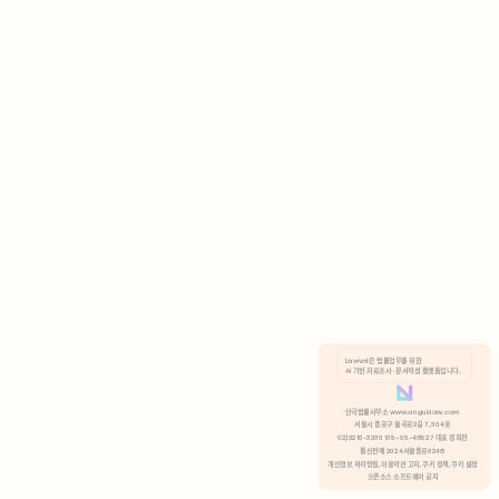
AI 기반 자료조사 · 문서작성 플랫폼입니다.
쿠키 정책
안국법률사무소 www.anguklaw.com
서울시 종로구 율곡로2길 7, 304호
02)3210-3330 105-05-48527 대표 정희찬
거부
분석 쿠키 허용
통신판매 2024서울종로0248
개인정보 처리방침,
이용약관 고지,
쿠키 정책,
쿠키 설정
오픈소스 소프트웨어 공지