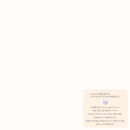
AI 기반 자료조사 · 문서작성 플랫폼입니다.
쿠키 정책
안국법률사무소 www.anguklaw.com
서울시 종로구 율곡로2길 7, 304호
02)3210-3330 105-05-48527 대표 정희찬
거부
분석 쿠키 허용
통신판매 2024서울종로0248
개인정보 처리방침,
이용약관 고지,
쿠키 정책,
쿠키 설정
오픈소스 소프트웨어 공지