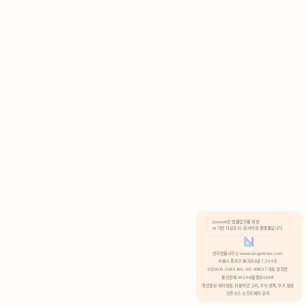
AI 기반 자료조사 · 문서작성 플랫폼입니다.
쿠키 정책
안국법률사무소 www.anguklaw.com
서울시 종로구 율곡로2길 7, 304호
02)3210-3330 105-05-48527 대표 정희찬
거부
분석 쿠키 허용
통신판매 2024서울종로0248
개인정보 처리방침,
이용약관 고지,
쿠키 정책,
쿠키 설정
오픈소스 소프트웨어 공지