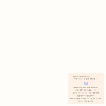
AI 기반 자료조사 · 문서작성 플랫폼입니다.
쿠키 정책
안국법률사무소 www.anguklaw.com
서울시 종로구 율곡로2길 7, 304호
02)3210-3330 105-05-48527 대표 정희찬
거부
분석 쿠키 허용
통신판매 2024서울종로0248
개인정보 처리방침,
이용약관 고지,
쿠키 정책,
쿠키 설정
오픈소스 소프트웨어 공지