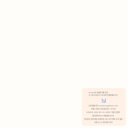
AI 기반 자료조사 · 문서작성 플랫폼입니다.
쿠키 정책
안국법률사무소 www.anguklaw.com
서울시 종로구 율곡로2길 7, 304호
02)3210-3330 105-05-48527 대표 정희찬
거부
분석 쿠키 허용
통신판매 2024서울종로0248
개인정보 처리방침,
이용약관 고지,
쿠키 정책,
쿠키 설정
오픈소스 소프트웨어 공지