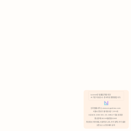
AI 기반 자료조사 · 문서작성 플랫폼입니다.
쿠키 정책
안국법률사무소 www.anguklaw.com
서울시 종로구 율곡로2길 7, 304호
02)3210-3330 105-05-48527 대표 정희찬
거부
분석 쿠키 허용
통신판매 2024서울종로0248
개인정보 처리방침,
이용약관 고지,
쿠키 정책,
쿠키 설정
오픈소스 소프트웨어 공지