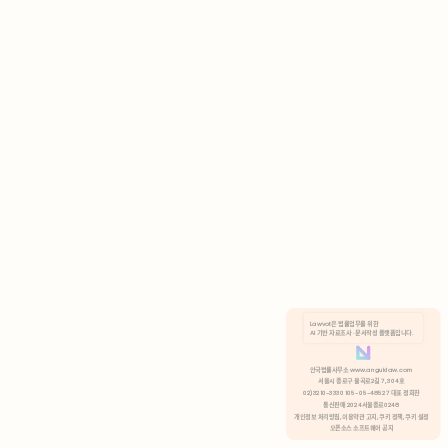
AI 기반 자료조사 · 문서작성 플랫폼입니다.
쿠키 정책
안국법률사무소 www.anguklaw.com
서울시 종로구 율곡로2길 7, 304호
02)3210-3330 105-05-48527 대표 정희찬
거부
분석 쿠키 허용
통신판매 2024서울종로0248
개인정보 처리방침,
이용약관 고지,
쿠키 정책,
쿠키 설정
오픈소스 소프트웨어 공지