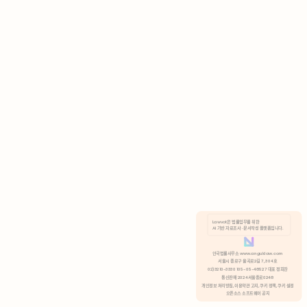
AI 기반 자료조사 · 문서작성 플랫폼입니다.
쿠키 정책
안국법률사무소 www.anguklaw.com
서울시 종로구 율곡로2길 7, 304호
02)3210-3330 105-05-48527 대표 정희찬
거부
분석 쿠키 허용
통신판매 2024서울종로0248
개인정보 처리방침,
이용약관 고지,
쿠키 정책,
쿠키 설정
오픈소스 소프트웨어 공지