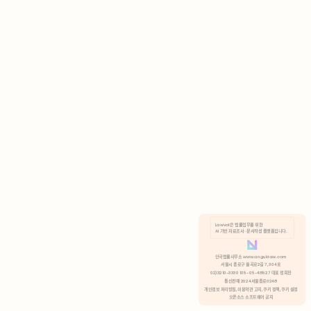
AI 기반 자료조사 · 문서작성 플랫폼입니다.
쿠키 정책
안국법률사무소 www.anguklaw.com
서울시 종로구 율곡로2길 7, 304호
02)3210-3330 105-05-48527 대표 정희찬
거부
분석 쿠키 허용
통신판매 2024서울종로0248
개인정보 처리방침,
이용약관 고지,
쿠키 정책,
쿠키 설정
오픈소스 소프트웨어 공지