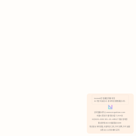
AI 기반 자료조사 · 문서작성 플랫폼입니다.
쿠키 정책
안국법률사무소 www.anguklaw.com
서울시 종로구 율곡로2길 7, 304호
02)3210-3330 105-05-48527 대표 정희찬
거부
분석 쿠키 허용
통신판매 2024서울종로0248
개인정보 처리방침,
이용약관 고지,
쿠키 정책,
쿠키 설정
오픈소스 소프트웨어 공지