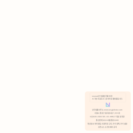
AI 기반 자료조사 · 문서작성 플랫폼입니다.
쿠키 정책
안국법률사무소 www.anguklaw.com
서울시 종로구 율곡로2길 7, 304호
02)3210-3330 105-05-48527 대표 정희찬
거부
분석 쿠키 허용
통신판매 2024서울종로0248
개인정보 처리방침,
이용약관 고지,
쿠키 정책,
쿠키 설정
오픈소스 소프트웨어 공지