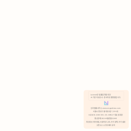
AI 기반 자료조사 · 문서작성 플랫폼입니다.
쿠키 정책
안국법률사무소 www.anguklaw.com
서울시 종로구 율곡로2길 7, 304호
02)3210-3330 105-05-48527 대표 정희찬
거부
분석 쿠키 허용
통신판매 2024서울종로0248
개인정보 처리방침,
이용약관 고지,
쿠키 정책,
쿠키 설정
오픈소스 소프트웨어 공지