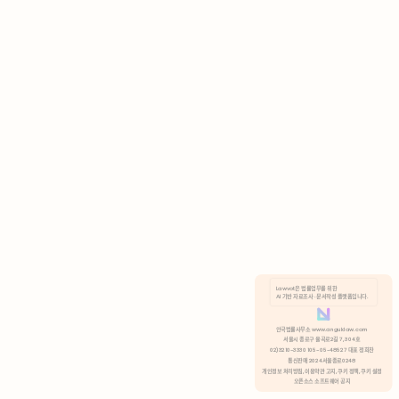
AI 기반 자료조사 · 문서작성 플랫폼입니다.
쿠키 정책
안국법률사무소 www.anguklaw.com
서울시 종로구 율곡로2길 7, 304호
02)3210-3330 105-05-48527 대표 정희찬
거부
분석 쿠키 허용
통신판매 2024서울종로0248
개인정보 처리방침,
이용약관 고지,
쿠키 정책,
쿠키 설정
오픈소스 소프트웨어 공지