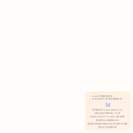
AI 기반 자료조사 · 문서작성 플랫폼입니다.
쿠키 정책
안국법률사무소 www.anguklaw.com
서울시 종로구 율곡로2길 7, 304호
02)3210-3330 105-05-48527 대표 정희찬
거부
분석 쿠키 허용
통신판매 2024서울종로0248
개인정보 처리방침,
이용약관 고지,
쿠키 정책,
쿠키 설정
오픈소스 소프트웨어 공지