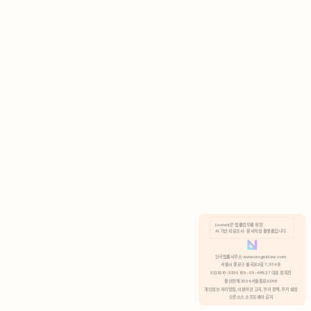
AI 기반 자료조사 · 문서작성 플랫폼입니다.
쿠키 정책
안국법률사무소 www.anguklaw.com
서울시 종로구 율곡로2길 7, 304호
02)3210-3330 105-05-48527 대표 정희찬
거부
분석 쿠키 허용
통신판매 2024서울종로0248
개인정보 처리방침,
이용약관 고지,
쿠키 정책,
쿠키 설정
오픈소스 소프트웨어 공지