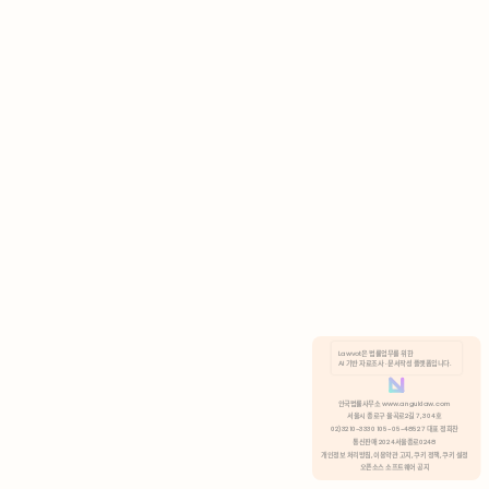
AI 기반 자료조사 · 문서작성 플랫폼입니다.
쿠키 정책
안국법률사무소 www.anguklaw.com
서울시 종로구 율곡로2길 7, 304호
02)3210-3330 105-05-48527 대표 정희찬
거부
분석 쿠키 허용
통신판매 2024서울종로0248
개인정보 처리방침,
이용약관 고지,
쿠키 정책,
쿠키 설정
오픈소스 소프트웨어 공지