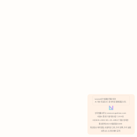
AI 기반 자료조사 · 문서작성 플랫폼입니다.
쿠키 정책
안국법률사무소 www.anguklaw.com
서울시 종로구 율곡로2길 7, 304호
02)3210-3330 105-05-48527 대표 정희찬
거부
분석 쿠키 허용
통신판매 2024서울종로0248
개인정보 처리방침,
이용약관 고지,
쿠키 정책,
쿠키 설정
오픈소스 소프트웨어 공지