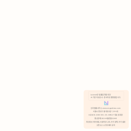
AI 기반 자료조사 · 문서작성 플랫폼입니다.
쿠키 정책
안국법률사무소 www.anguklaw.com
서울시 종로구 율곡로2길 7, 304호
02)3210-3330 105-05-48527 대표 정희찬
거부
분석 쿠키 허용
통신판매 2024서울종로0248
개인정보 처리방침,
이용약관 고지,
쿠키 정책,
쿠키 설정
오픈소스 소프트웨어 공지