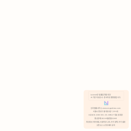
AI 기반 자료조사 · 문서작성 플랫폼입니다.
쿠키 정책
안국법률사무소 www.anguklaw.com
서울시 종로구 율곡로2길 7, 304호
02)3210-3330 105-05-48527 대표 정희찬
거부
분석 쿠키 허용
통신판매 2024서울종로0248
개인정보 처리방침,
이용약관 고지,
쿠키 정책,
쿠키 설정
오픈소스 소프트웨어 공지