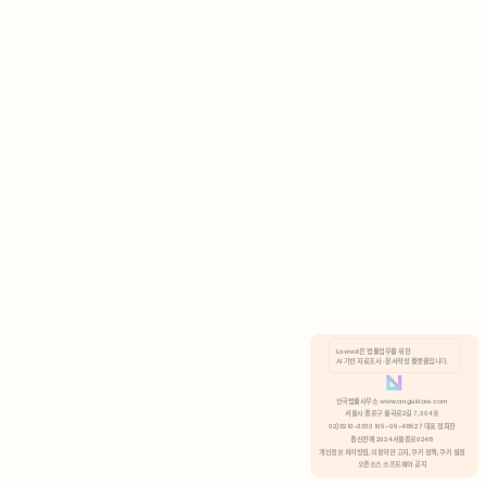
AI 기반 자료조사 · 문서작성 플랫폼입니다.
쿠키 정책
안국법률사무소 www.anguklaw.com
서울시 종로구 율곡로2길 7, 304호
02)3210-3330 105-05-48527 대표 정희찬
거부
분석 쿠키 허용
통신판매 2024서울종로0248
개인정보 처리방침,
이용약관 고지,
쿠키 정책,
쿠키 설정
오픈소스 소프트웨어 공지