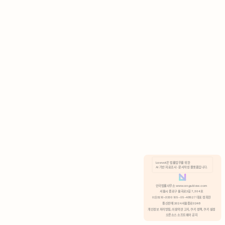
AI 기반 자료조사 · 문서작성 플랫폼입니다.
쿠키 정책
안국법률사무소 www.anguklaw.com
서울시 종로구 율곡로2길 7, 304호
02)3210-3330 105-05-48527 대표 정희찬
거부
분석 쿠키 허용
통신판매 2024서울종로0248
개인정보 처리방침,
이용약관 고지,
쿠키 정책,
쿠키 설정
오픈소스 소프트웨어 공지