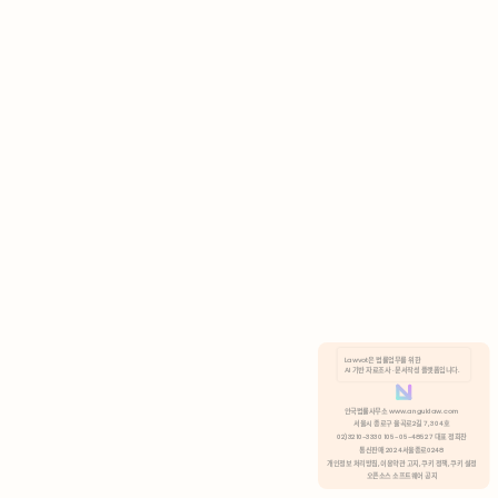
AI 기반 자료조사 · 문서작성 플랫폼입니다.
쿠키 정책
안국법률사무소 www.anguklaw.com
서울시 종로구 율곡로2길 7, 304호
02)3210-3330 105-05-48527 대표 정희찬
거부
분석 쿠키 허용
통신판매 2024서울종로0248
개인정보 처리방침,
이용약관 고지,
쿠키 정책,
쿠키 설정
오픈소스 소프트웨어 공지