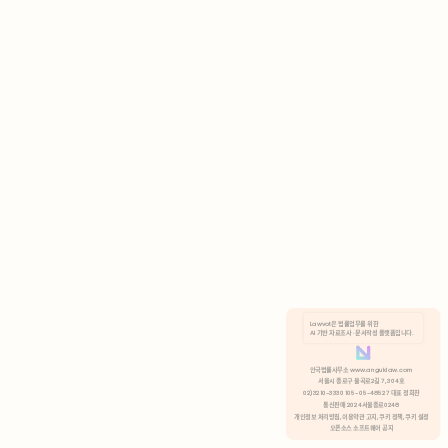
AI 기반 자료조사 · 문서작성 플랫폼입니다.
쿠키 정책
안국법률사무소 www.anguklaw.com
서울시 종로구 율곡로2길 7, 304호
02)3210-3330 105-05-48527 대표 정희찬
거부
분석 쿠키 허용
통신판매 2024서울종로0248
개인정보 처리방침,
이용약관 고지,
쿠키 정책,
쿠키 설정
오픈소스 소프트웨어 공지