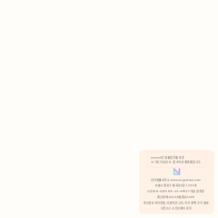
AI 기반 자료조사 · 문서작성 플랫폼입니다.
쿠키 정책
안국법률사무소 www.anguklaw.com
서울시 종로구 율곡로2길 7, 304호
02)3210-3330 105-05-48527 대표 정희찬
거부
분석 쿠키 허용
통신판매 2024서울종로0248
개인정보 처리방침,
이용약관 고지,
쿠키 정책,
쿠키 설정
오픈소스 소프트웨어 공지