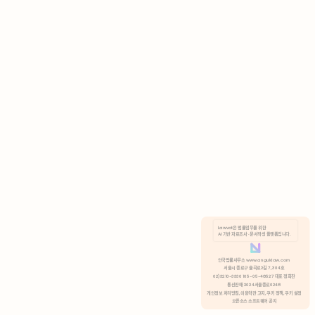
AI 기반 자료조사 · 문서작성 플랫폼입니다.
쿠키 정책
안국법률사무소 www.anguklaw.com
서울시 종로구 율곡로2길 7, 304호
02)3210-3330 105-05-48527 대표 정희찬
거부
분석 쿠키 허용
통신판매 2024서울종로0248
개인정보 처리방침,
이용약관 고지,
쿠키 정책,
쿠키 설정
오픈소스 소프트웨어 공지