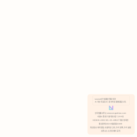
AI 기반 자료조사 · 문서작성 플랫폼입니다.
쿠키 정책
안국법률사무소 www.anguklaw.com
서울시 종로구 율곡로2길 7, 304호
02)3210-3330 105-05-48527 대표 정희찬
거부
분석 쿠키 허용
통신판매 2024서울종로0248
개인정보 처리방침,
이용약관 고지,
쿠키 정책,
쿠키 설정
오픈소스 소프트웨어 공지