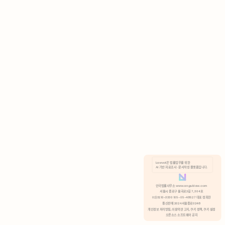
AI 기반 자료조사 · 문서작성 플랫폼입니다.
쿠키 정책
안국법률사무소 www.anguklaw.com
서울시 종로구 율곡로2길 7, 304호
02)3210-3330 105-05-48527 대표 정희찬
거부
분석 쿠키 허용
통신판매 2024서울종로0248
개인정보 처리방침,
이용약관 고지,
쿠키 정책,
쿠키 설정
오픈소스 소프트웨어 공지