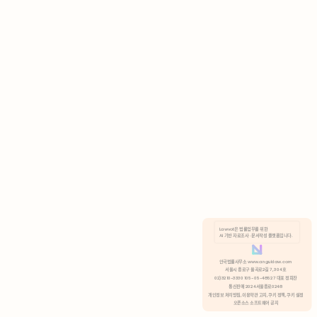
AI 기반 자료조사 · 문서작성 플랫폼입니다.
쿠키 정책
안국법률사무소 www.anguklaw.com
서울시 종로구 율곡로2길 7, 304호
02)3210-3330 105-05-48527 대표 정희찬
거부
분석 쿠키 허용
통신판매 2024서울종로0248
개인정보 처리방침,
이용약관 고지,
쿠키 정책,
쿠키 설정
오픈소스 소프트웨어 공지