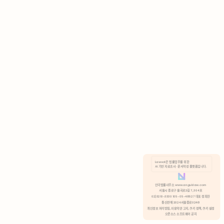
AI 기반 자료조사 · 문서작성 플랫폼입니다.
쿠키 정책
안국법률사무소 www.anguklaw.com
서울시 종로구 율곡로2길 7, 304호
02)3210-3330 105-05-48527 대표 정희찬
거부
분석 쿠키 허용
통신판매 2024서울종로0248
개인정보 처리방침,
이용약관 고지,
쿠키 정책,
쿠키 설정
오픈소스 소프트웨어 공지