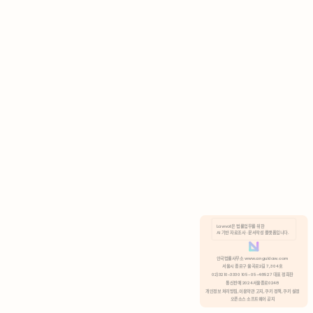
AI 기반 자료조사 · 문서작성 플랫폼입니다.
쿠키 정책
안국법률사무소 www.anguklaw.com
서울시 종로구 율곡로2길 7, 304호
02)3210-3330 105-05-48527 대표 정희찬
거부
분석 쿠키 허용
통신판매 2024서울종로0248
개인정보 처리방침,
이용약관 고지,
쿠키 정책,
쿠키 설정
오픈소스 소프트웨어 공지