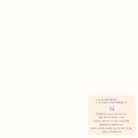
AI 기반 자료조사 · 문서작성 플랫폼입니다.
쿠키 정책
안국법률사무소 www.anguklaw.com
서울시 종로구 율곡로2길 7, 304호
02)3210-3330 105-05-48527 대표 정희찬
거부
분석 쿠키 허용
통신판매 2024서울종로0248
개인정보 처리방침,
이용약관 고지,
쿠키 정책,
쿠키 설정
오픈소스 소프트웨어 공지