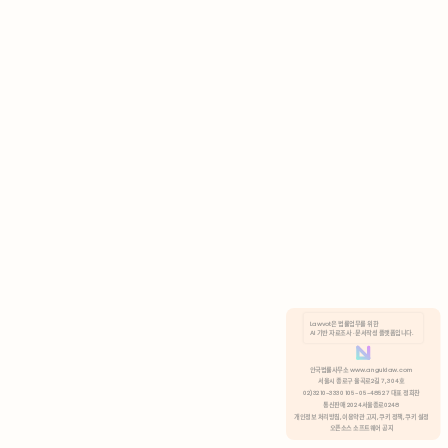
AI 기반 자료조사 · 문서작성 플랫폼입니다.
쿠키 정책
안국법률사무소 www.anguklaw.com
서울시 종로구 율곡로2길 7, 304호
02)3210-3330 105-05-48527 대표 정희찬
거부
분석 쿠키 허용
통신판매 2024서울종로0248
개인정보 처리방침,
이용약관 고지,
쿠키 정책,
쿠키 설정
오픈소스 소프트웨어 공지