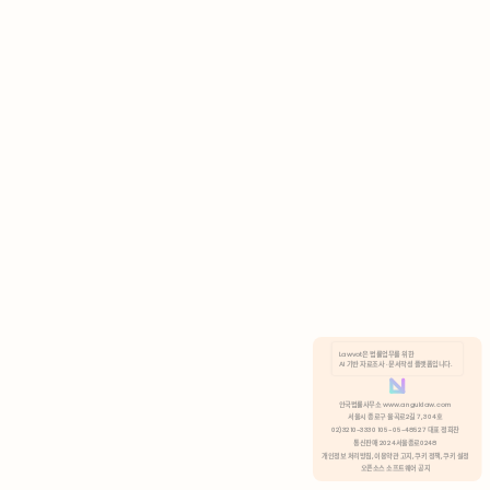
AI 기반 자료조사 · 문서작성 플랫폼입니다.
쿠키 정책
안국법률사무소 www.anguklaw.com
서울시 종로구 율곡로2길 7, 304호
02)3210-3330 105-05-48527 대표 정희찬
거부
분석 쿠키 허용
통신판매 2024서울종로0248
개인정보 처리방침,
이용약관 고지,
쿠키 정책,
쿠키 설정
오픈소스 소프트웨어 공지