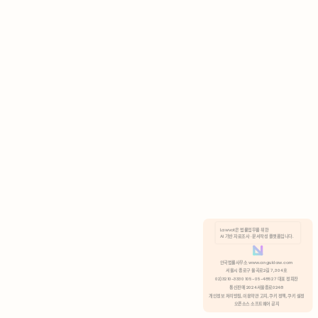
AI 기반 자료조사 · 문서작성 플랫폼입니다.
쿠키 정책
안국법률사무소 www.anguklaw.com
서울시 종로구 율곡로2길 7, 304호
02)3210-3330 105-05-48527 대표 정희찬
거부
분석 쿠키 허용
통신판매 2024서울종로0248
개인정보 처리방침,
이용약관 고지,
쿠키 정책,
쿠키 설정
오픈소스 소프트웨어 공지