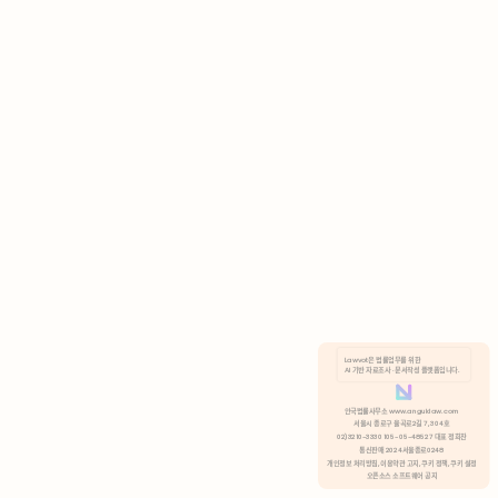
AI 기반 자료조사 · 문서작성 플랫폼입니다.
쿠키 정책
안국법률사무소 www.anguklaw.com
서울시 종로구 율곡로2길 7, 304호
02)3210-3330 105-05-48527 대표 정희찬
거부
분석 쿠키 허용
통신판매 2024서울종로0248
개인정보 처리방침,
이용약관 고지,
쿠키 정책,
쿠키 설정
오픈소스 소프트웨어 공지