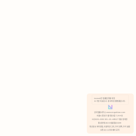
AI 기반 자료조사 · 문서작성 플랫폼입니다.
쿠키 정책
안국법률사무소 www.anguklaw.com
서울시 종로구 율곡로2길 7, 304호
02)3210-3330 105-05-48527 대표 정희찬
거부
분석 쿠키 허용
통신판매 2024서울종로0248
개인정보 처리방침,
이용약관 고지,
쿠키 정책,
쿠키 설정
오픈소스 소프트웨어 공지