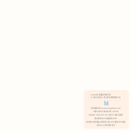
AI 기반 자료조사 · 문서작성 플랫폼입니다.
쿠키 정책
안국법률사무소 www.anguklaw.com
서울시 종로구 율곡로2길 7, 304호
02)3210-3330 105-05-48527 대표 정희찬
거부
분석 쿠키 허용
통신판매 2024서울종로0248
개인정보 처리방침,
이용약관 고지,
쿠키 정책,
쿠키 설정
오픈소스 소프트웨어 공지