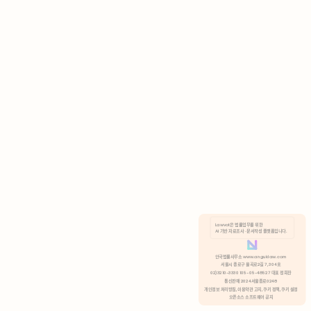
AI 기반 자료조사 · 문서작성 플랫폼입니다.
쿠키 정책
안국법률사무소 www.anguklaw.com
서울시 종로구 율곡로2길 7, 304호
02)3210-3330 105-05-48527 대표 정희찬
거부
분석 쿠키 허용
통신판매 2024서울종로0248
개인정보 처리방침,
이용약관 고지,
쿠키 정책,
쿠키 설정
오픈소스 소프트웨어 공지