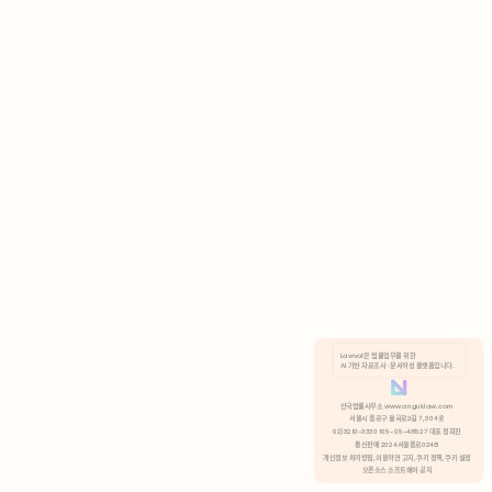
AI 기반 자료조사 · 문서작성 플랫폼입니다.
쿠키 정책
안국법률사무소 www.anguklaw.com
서울시 종로구 율곡로2길 7, 304호
02)3210-3330 105-05-48527 대표 정희찬
거부
분석 쿠키 허용
통신판매 2024서울종로0248
개인정보 처리방침,
이용약관 고지,
쿠키 정책,
쿠키 설정
오픈소스 소프트웨어 공지