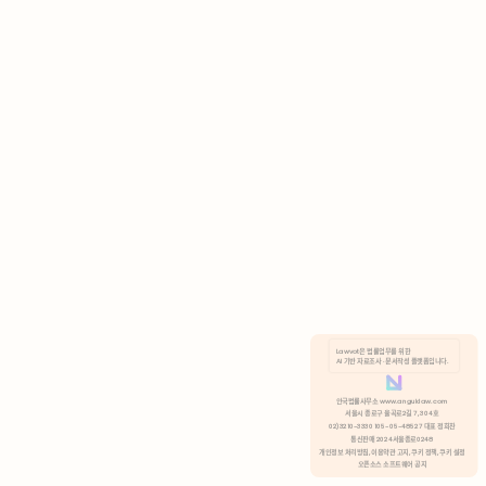
AI 기반 자료조사 · 문서작성 플랫폼입니다.
쿠키 정책
안국법률사무소 www.anguklaw.com
서울시 종로구 율곡로2길 7, 304호
02)3210-3330 105-05-48527 대표 정희찬
거부
분석 쿠키 허용
통신판매 2024서울종로0248
개인정보 처리방침,
이용약관 고지,
쿠키 정책,
쿠키 설정
오픈소스 소프트웨어 공지