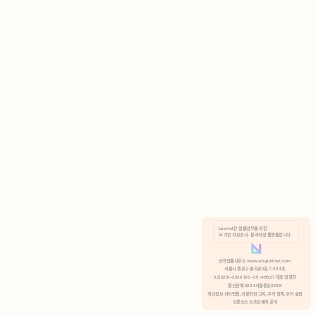
AI 기반 자료조사 · 문서작성 플랫폼입니다.
쿠키 정책
안국법률사무소 www.anguklaw.com
서울시 종로구 율곡로2길 7, 304호
02)3210-3330 105-05-48527 대표 정희찬
거부
분석 쿠키 허용
통신판매 2024서울종로0248
개인정보 처리방침,
이용약관 고지,
쿠키 정책,
쿠키 설정
오픈소스 소프트웨어 공지