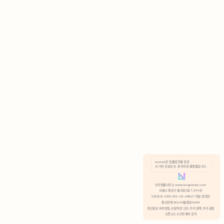
AI 기반 자료조사 · 문서작성 플랫폼입니다.
쿠키 정책
안국법률사무소 www.anguklaw.com
서울시 종로구 율곡로2길 7, 304호
02)3210-3330 105-05-48527 대표 정희찬
거부
분석 쿠키 허용
통신판매 2024서울종로0248
개인정보 처리방침,
이용약관 고지,
쿠키 정책,
쿠키 설정
오픈소스 소프트웨어 공지