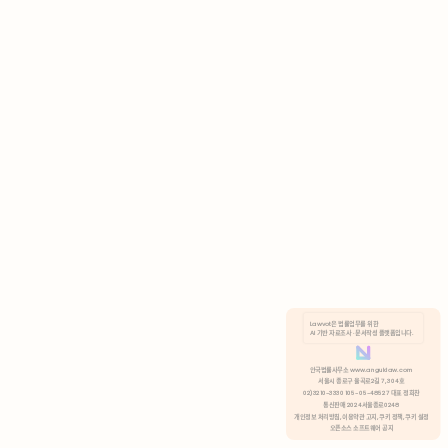
AI 기반 자료조사 · 문서작성 플랫폼입니다.
쿠키 정책
안국법률사무소 www.anguklaw.com
서울시 종로구 율곡로2길 7, 304호
02)3210-3330 105-05-48527 대표 정희찬
거부
분석 쿠키 허용
통신판매 2024서울종로0248
개인정보 처리방침,
이용약관 고지,
쿠키 정책,
쿠키 설정
오픈소스 소프트웨어 공지