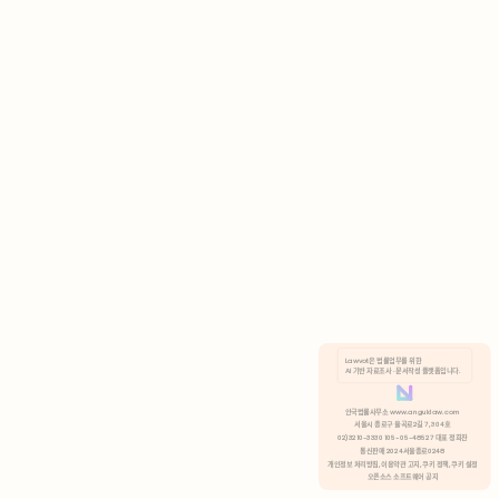
AI 기반 자료조사 · 문서작성 플랫폼입니다.
쿠키 정책
안국법률사무소 www.anguklaw.com
서울시 종로구 율곡로2길 7, 304호
02)3210-3330 105-05-48527 대표 정희찬
거부
분석 쿠키 허용
통신판매 2024서울종로0248
개인정보 처리방침,
이용약관 고지,
쿠키 정책,
쿠키 설정
오픈소스 소프트웨어 공지